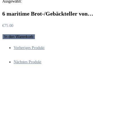
Ausgewählt:
durchsuchen
6 maritime Brot-/Gebäckteller von…
€
75.00
6
In den Warenkorb
maritime
Vorheriges Produkt
Brot-/Gebäckteller
von
Nächstes Produkt
1959
-
Rosenthal,
handbemalt
-
aus
dem
Bordgeschirr
des