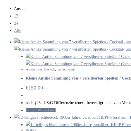
durchsuchen
Ansicht:
12
24
Alle
Accessoires
,
Besteck
,
Servierbedarf
Kleine Antike Sammlung von 7 versilberten Spießen / Cock
€
150.00
nach §25a UStG Differenzbesteuert, berechtigt nicht zum Vor
In den Warenkorb
Besteck