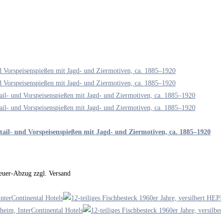
tail- und Vorspeisenspießen mit Jagd- und Ziermotiven, ca. 1885–1920
steuer-Abzug zzgl. Versand