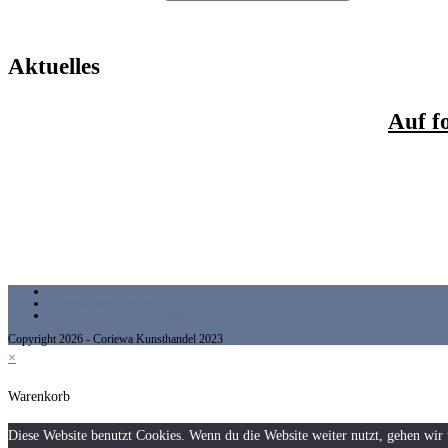
Aktuelles
Auf f
Impressum
Datenschutzerklärung
Allgemeine Geschäftsbedingungen
Copyright 2026 - Coriewa Kunsthandel 2023
×
Warenkorb
Diese Website benutzt Cookies. Wenn du die Website weiter nutzt, gehen wir