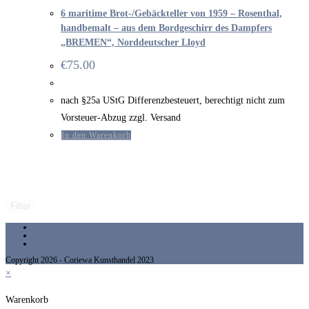
6 maritime Brot-/Gebäckteller von 1959 – Rosenthal,
handbemalt – aus dem Bordgeschirr des Dampfers
„BREMEN“, Norddeutscher Lloyd
€
75.00
nach §25a UStG Differenzbesteuert, berechtigt nicht zum
Vorsteuer-Abzug zzgl. Versand
In den Warenkorb
Filter
Impressum
Datenschutzerklärung
Allgemeine Geschäftsbedingungen
Copyright 2026 - Coriewa Kunsthandel 2023
×
Warenkorb