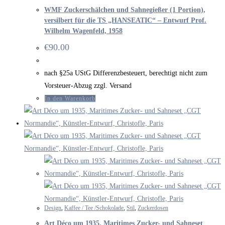
WMF Zuckerschälchen und Sahnegießer (1 Portion),
versilbert für die TS „HANSEATIC“ – Entwurf Prof.
Wilhelm Wagenfeld, 1958
€
90.00
nach §25a UStG Differenzbesteuert, berechtigt nicht zum
Vorsteuer-Abzug zzgl. Versand
In den Warenkorb
Design
,
Kaffee / Tee /Schokolade
,
Stil
,
Zuckerdosen
Art Déco um 1935, Maritimes Zucker- und Sahneset