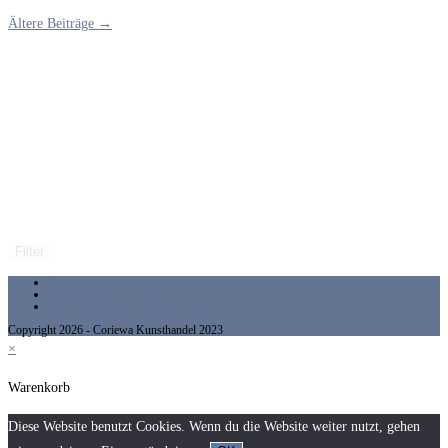
Ältere Beiträge →
Filter
Impressum
Datenschutzerklärung
Allgemeine Geschäftsbedingungen
Copyright 2026 - Coriewa Kunsthandel 2023
×
Warenkorb
Diese Website benutzt Cookies. Wenn du die Website weiter nutzt, gehen