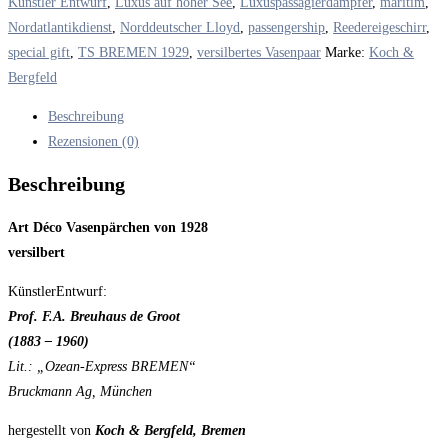
Künstler Entwurf
,
Luxus auf hoher See
,
Luxuspassagierdampfer
,
maritim
,
Nordatlantikdienst
,
Norddeutscher Lloyd
,
passengership
,
Reedereigeschirr
,
special gift
,
TS BREMEN 1929
,
versilbertes Vasenpaar
Marke:
Koch &
Bergfeld
Beschreibung
Rezensionen (0)
Beschreibung
Art Déco Vasenpärchen von 1928
versilbert
KünstlerEntwurf:
Prof. F.A. Breuhaus de Groot
(1883 – 1960)
Lit.: „Ozean-Express BREMEN“
Bruckmann Ag, München
hergestellt von
Koch & Bergfeld, Bremen