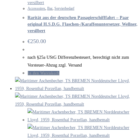
Accessoires
,
Bar
,
Servierbedarf
Rarität aus der deutschen Passagierschifffahrt – Paar
original H.S.D.G. Flaschen-/Karaffenuntersetzer, Wellner,
versilbert
€
250.00
nach §25a UStG Differenzbesteuert, berechtigt nicht zum
Vorsteuer-Abzug zzgl. Versand
In den Warenkorb