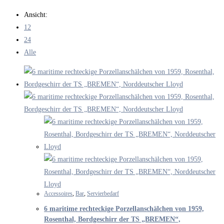
durchsuchen
Ansicht:
12
24
Alle
Accessoires
,
Bar
,
Servierbedarf
6 maritime rechteckige Porzellanschälchen von 1959,
Rosenthal, Bordgeschirr der TS „BREMEN“,