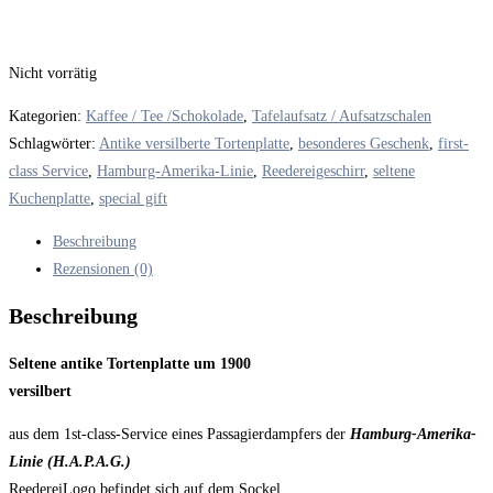
Nicht vorrätig
Kategorien:
Kaffee / Tee /Schokolade
,
Tafelaufsatz / Aufsatzschalen
Schlagwörter:
Antike versilberte Tortenplatte
,
besonderes Geschenk
,
first-
class Service
,
Hamburg-Amerika-Linie
,
Reedereigeschirr
,
seltene
Kuchenplatte
,
special gift
Beschreibung
Rezensionen (0)
Beschreibung
Seltene antike Tortenplatte um 1900
versilbert
aus dem 1st-class-Service eines Passagierdampfers der
Hamburg-Amerika-
Linie (H.A.P.A.G.)
ReedereiLogo befindet sich auf dem Sockel