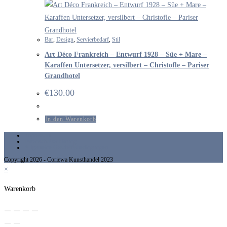
Bar
,
Design
,
Servierbedarf
,
Stil
Art Déco Frankreich – Entwurf 1928 – Süe + Mare –
Karaffen Untersetzer, versilbert – Christofle – Pariser
Grandhotel
€
130.00
In den Warenkorb
Impressum
Datenschutzerklärung
Allgemeine Geschäftsbedingungen
Copyright 2026 - Coriewa Kunsthandel 2023
×
Warenkorb