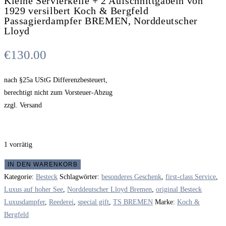
Kleine Servierkelle + 2 Aufschnittgabeln von
1929 versilbert Koch & Bergfeld
Passagierdampfer BREMEN, Norddeutscher
Lloyd
€
130.00
nach §25a UStG Differenzbesteuert,
berechtigt nicht zum Vorsteuer-Abzug
zzgl. Versand
1 vorrätig
Kleine
IN DEN WARENKORB
Servierkelle
Kategorie:
Besteck
Schlagwörter:
besonderes Geschenk
,
first-class Service
,
+
Luxus auf hoher See
,
Norddeutscher Lloyd Bremen
,
original Besteck
2
Luxusdampfer
,
Reederei
,
special gift
,
TS BREMEN
Marke:
Koch &
Aufschnittgabeln
Bergfeld