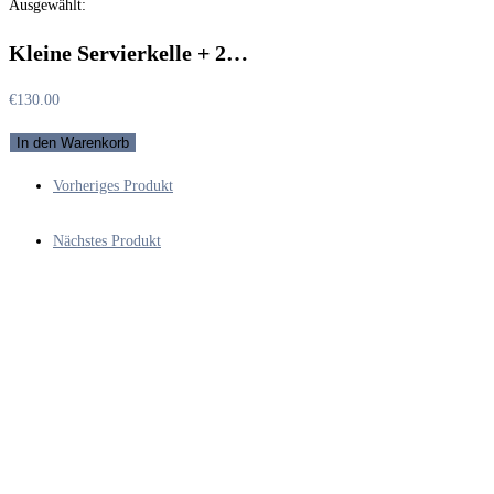
Ausgewählt:
durchsuchen
Kleine Servierkelle + 2…
€
130.00
Kleine
In den Warenkorb
Servierkelle
Vorheriges Produkt
+
2
Nächstes Produkt
Aufschnittgabeln
von
1929
versilbert
Koch
&
Bergfeld
Passagierdampfer
BREMEN,