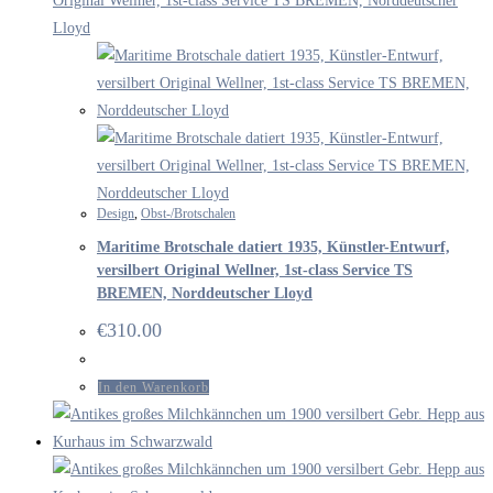
Design
,
Obst-/Brotschalen
Maritime Brotschale datiert 1935, Künstler-Entwurf,
versilbert Original Wellner, 1st-class Service TS
BREMEN, Norddeutscher Lloyd
€
310.00
In den Warenkorb