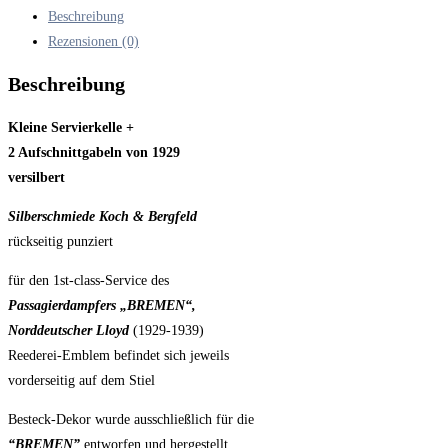
von
Beschreibung
1929
Rezensionen (0)
versilbert
Koch
Beschreibung
&
Bergfeld
Kleine Servierkelle +
Passagierdampfer
2 Aufschnittgabeln von 1929
BREMEN,
versilbert
Norddeutscher
Silberschmiede Koch & Bergfeld
Lloyd
rückseitig punziert
Menge
für den 1st-class-Service des
Passagierdampfers „BREMEN“,
Norddeutscher Lloyd
(1929-1939)
Reederei-Emblem befindet sich jeweils
vorderseitig auf dem Stiel
Besteck-Dekor wurde ausschließlich für die
“BREMEN”
entworfen und hergestellt.