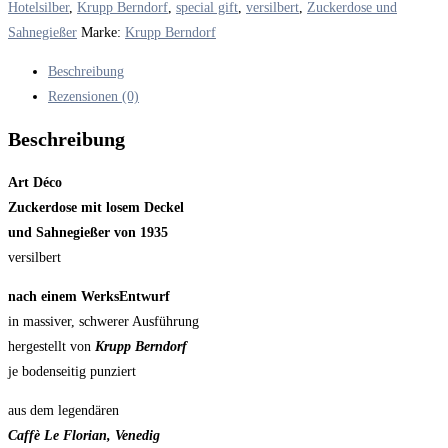
und
Hotelsilber
,
Krupp Berndorf
,
special gift
,
versilbert
,
Zuckerdose und
Sahnegießer
Sahnegießer
Marke:
Krupp Berndorf
von
Beschreibung
1935
Rezensionen (0)
versilbert,
Werksentwurf
Beschreibung
Krupp
Berndorf
Art Déco
aus
Zuckerdose mit losem Deckel
legendärem
und Sahnegießer von 1935
Café
versilbert
in
nach einem WerksEntwurf
Venedig
in massiver, schwerer Ausführung
Menge
hergestellt von
Krupp Berndorf
je bodenseitig punziert
aus dem legendären
Caffè Le Florian, Venedig