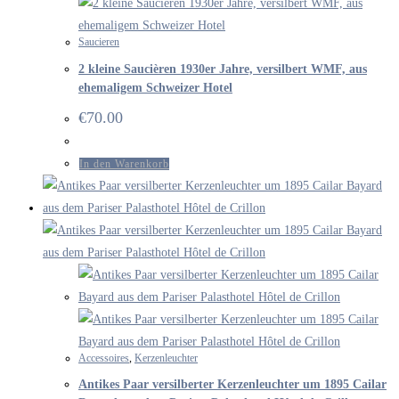
Saucieren
2 kleine Saucièren 1930er Jahre, versilbert WMF, aus
ehemaligem Schweizer Hotel
€
70.00
In den Warenkorb
Accessoires
,
Kerzenleuchter
Antikes Paar versilberter Kerzenleuchter um 1895 Cailar