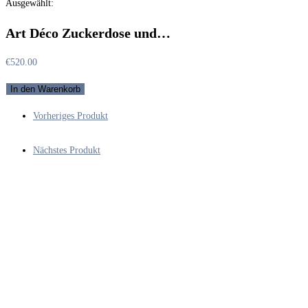
Ausgewählt:
durchsuchen
Art Déco Zuckerdose und…
€
520.00
Art
In den Warenkorb
Déco
Vorheriges Produkt
Zuckerdose
und
Nächstes Produkt
Sahnegießer
von
1935
versilbert,
Werksentwurf
Krupp
Berndorf
aus
legendärem