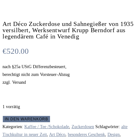
Art Déco Zuckerdose und Sahnegießer von 1935
versilbert, Werksentwurf Krupp Berndorf aus
legendärem Café in Venedig
€
520.00
nach §25a UStG Differenzbesteuert,
berechtigt nicht zum Vorsteuer-Abzug
zzgl. Versand
1 vorrätig
Art
IN DEN WARENKORB
Déco
Kategorien:
Kaffee / Tee /Schokolade
,
Zuckerdosen
Schlagwörter:
alte
Zuckerdose
Tischkultur in neuer Zeit
,
Art Déco
,
besonderes Geschenk
,
Design
,