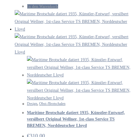
In den Warenkorb
Design
,
Obst-/Brotschalen
Maritime Brotschale datiert 1935, Künstler-Entwurf,
versilbert Original Wellner, 1st-class Service TS
BREMEN, Norddeutscher Lloyd
€
310.00