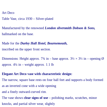
Art Deco
Table Vase, circa 1930 – Silver-plated
Manufactured by the renowned
London silversmith Dobson & Sons,
hallmarked on the base.
Made for the
Durley Hall Hotel, Bournemouth,
inscribed on the upper front section.
Dimensions: Height approx. 7¾ in – base approx. 3½ × 3½ in – opening Ø
approx. 4¼ in – weight approx. 1.1 lb
Elegant Art Deco vase with characteristic design:
The narrow, square base rests on four ball feet and supports a body formed
as an inverted cone with a wide opening
and a finely outward-curved rim.
The vase shows
clear signs of use
– polishing marks, scratches, minor
knocks, and partial silver wear, slightly