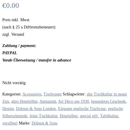
€
0.00
Preis inkl. Mwst.
(nach § 25 a Differenzbesteuert)
zzgl. Versand
Zahlung / payment:
PAYPAL
Vorab-Überweisung / transfer in advance
Nicht vorrätig
Kategorien:
Accessoires
,
Tischvasen
Schlagwörter:
alte Tischkultur in neuer
Zeit
,
altes Hotelsilber
,
Antiquität
,
Art Déco um 1930
,
besonderes Geschenk
,
Design
,
Dobson & Sons London
,
Elegante englische Tischvase
,
englische
Silberschmiede
,
feine Tischkultur
,
Hotelsilber
,
special gift
,
Tafelkultur
,
versilbert
Marke:
Dobson & Sons