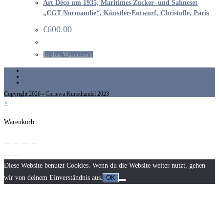
Art Déco um 1935, Maritimes Zucker- und Sahneset
„CGT Normandie“, Künstler-Entwurf, Christofle, Paris
€
600.00
In den Warenkorb
Impressum
Datenschutzerklärung
Allgemeine Geschäftsbedingungen
Copyright 2026 - Coriewa Kunsthandel 2023
×
Warenkorb
Diese Website benutzt Cookies. Wenn du die Website weiter nutzt, gehen
wir von deinem Einverständnis aus.
OK