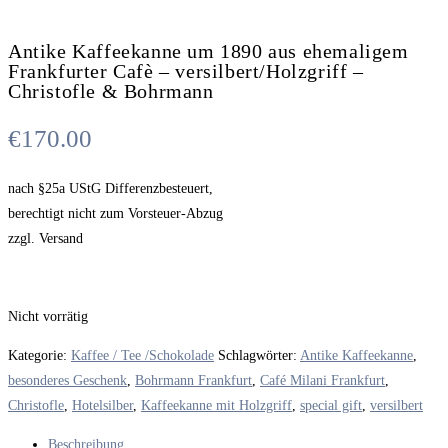
Antike Kaffeekanne um 1890 aus ehemaligem
Frankfurter Cafè – versilbert/Holzgriff –
Christofle & Bohrmann
€
170.00
nach §25a UStG Differenzbesteuert,
berechtigt nicht zum Vorsteuer-Abzug
zzgl. Versand
Nicht vorrätig
Kategorie:
Kaffee / Tee /Schokolade
Schlagwörter:
Antike Kaffeekanne
,
besonderes Geschenk
,
Bohrmann Frankfurt
,
Café Milani Frankfurt
,
Christofle
,
Hotelsilber
,
Kaffeekanne mit Holzgriff
,
special gift
,
versilbert
Beschreibung