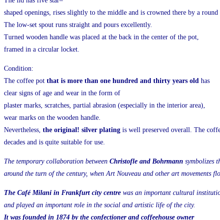
The
lid
has
five
star
–
shaped
openings
,
rises
slightly
to
the
middle
and
is
crowned
there
by
a
round
The low-set spout runs straight and pours excellently.
Turned wooden handle was placed at the back in the center of the pot,
framed in a circular locket.
Condition:
The coffee pot
that is more than one hundred and thirty years old
has
clear signs of age and wear in the form of
plaster marks, scratches, partial abrasion (especially in the interior area),
wear marks on the wooden handle.
Nevertheless
,
the original! silver plating
is
well
preserved
overall
.
The
coff
decades
and
is
quite
suitable
for
use
.
The temporary collaboration between
Christofle and Bohrmann
symbolizes t
around the turn of the century, when Art Nouveau and other art movements flo
The Café Milani in Frankfurt city centre
was an important cultural institutio
and played an important role in the social and artistic life of the city.
It was founded in 1874 by the confectioner and coffeehouse owner