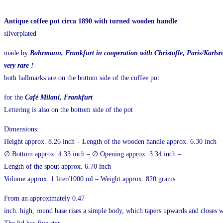
Antique coffee pot circa 1890 with turned wooden handle
silverplated
made by
Bohrmann, Frankfurt in cooperation with Christofle, Paris/
Karlsr
very rare !
both hallmarks are on the bottom side of the coffee pot
for the
Café Milani, Frankfurt
Lettering is also on the bottom side of the pot
Dimensions:
Height approx. 8.26 inch – Length of the wooden handle approx. 6.30 inch
∅ Bottom approx. 4.33 inch – ∅ Opening approx. 3.34 inch –
Length of the spout approx. 6.70 inch
Volume approx. 1 liter/1000 ml – Weight approx. 820 grams
From an approximately 0.47
inch. high, round base rises a simple body, which tapers upwards and closes w