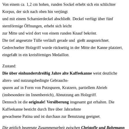
Von einem ca. 1,2 cm hohen, runden Sockel erhebt sich ein schlichter
Korpus, der sich nach oben hin verjüngt
und mit einem Scharnierdeckel abschließt. Deckel verfügt über fünf
sternförmige Öffnungen, erhebt sich leicht
zur Mitte und wird dort von einem runden Knauf bekrönt.
Die tief angesetzte Tülle verläuft gerade und gießt ausgezeichnet.
Gedrechselter Holzgriff wurde rückseitig in der Mitte der Kanne platziert,
eingefaßt in ein kreisförmiges Medaillon.
Zustand:
Die über einhundertdreißig Jahre alte Kaffeekanne
weist deutliche
alters- und nutzungsbedingte Gebrauchs-
spuren auf in Form von Putzspuren, Kratzern, partiellem Abrieb
(insbesondere im Innenbereich), Abnutzung am Holzgriff.
Dennoch ist die
originale! Versilberung
insgesamt gut erhalten. Die
Kaffeekanne besticht durch Ihre über Jahrzehnte
gewachsene Patina und ist durchaus zur Benutzung geeignet.
Die zeitlich begrenzte Zusammenarbeit zwischen
Christofle und Bohrmann