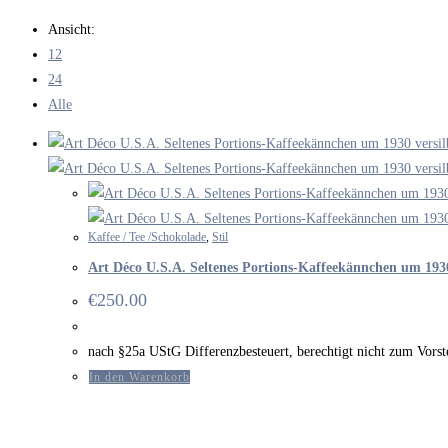
durchsuchen
Ansicht:
12
24
Alle
Kaffee / Tee /Schokolade
,
Stil
Art Déco U.S.A. Seltenes Portions-Kaffeekännchen um 193
€
250.00
nach §25a UStG Differenzbesteuert, berechtigt nicht zum Vor
In den Warenkorb