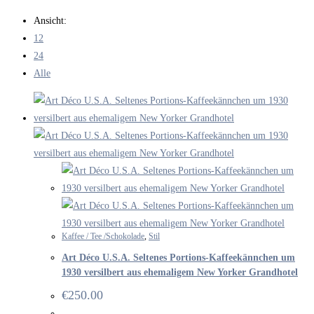
durchsuchen
Ansicht:
12
24
Alle
Kaffee / Tee /Schokolade
,
Stil
Art Déco U.S.A. Seltenes Portions-Kaffeekännchen um
1930 versilbert aus ehemaligem New Yorker Grandhotel
€
250.00