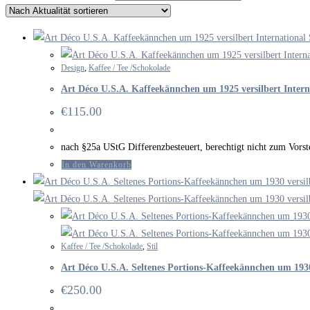
Design
,
Kaffee / Tee /Schokolade
Art Déco U.S.A. Kaffeekännchen um 1925 versilbert Interna
€
115.00
nach §25a UStG Differenzbesteuert, berechtigt nicht zum Vor
In den Warenkorb
Kaffee / Tee /Schokolade
,
Stil
Art Déco U.S.A. Seltenes Portions-Kaffeekännchen um 193
€
250.00