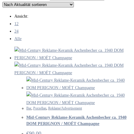
Ansicht:
12
24
Alle
Bar
,
Porzellan
,
Reklame/Advertisement
Mid-Century Reklame-Keramik Aschenbecher ca. 1940
DOM PERIGNON / MOËT Champagne
€
90.00