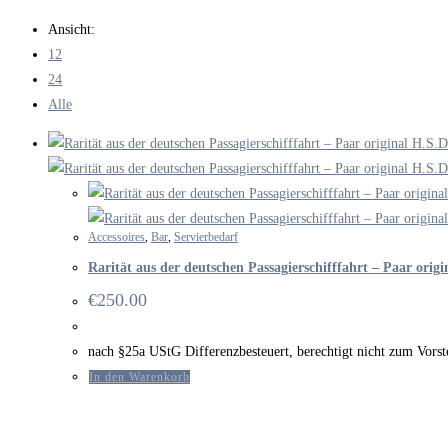
durchsuchen
Ansicht:
12
24
Alle
Accessoires
,
Bar
,
Servierbedarf
Rarität aus der deutschen Passagierschifffahrt – Paar origi
€
250.00
nach §25a UStG Differenzbesteuert, berechtigt nicht zum Vor
In den Warenkorb