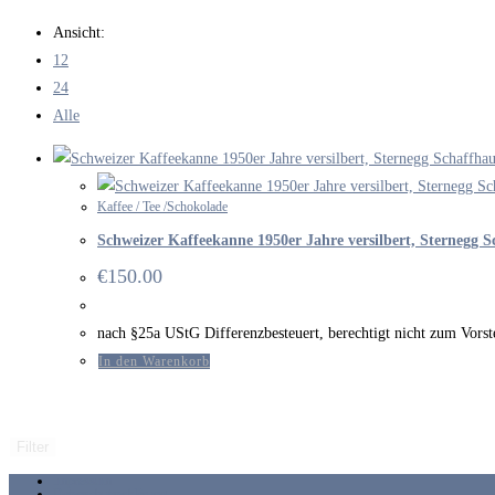
durchsuchen
Ansicht:
12
24
Alle
Kaffee / Tee /Schokolade
Schweizer Kaffeekanne 1950er Jahre versilbert, Sternegg 
€
150.00
nach §25a UStG Differenzbesteuert, berechtigt nicht zum Vor
In den Warenkorb
Filter
Impressum
Datenschutzerklärung