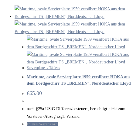
durchsuchen
Servierplatten / Tabletts
Maritime, ovale Servierplatte 1959 versilbert HOKA aus
dem Bordgeschirr TS „BREMEN“, Norddeutscher Lloyd
€
65.00
nach §25a UStG Differenzbesteuert, berechtigt nicht zum
Vorsteuer-Abzug zzgl. Versand
In den Warenkorb