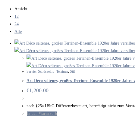
durchsuchen
Ansicht:
12
24
Alle
Servier-Schüsseln / -Terrinen
,
Stil
Art Déco seltenes, großes Terrinen-Ensemble 1920er Jahre 
€
1,200.00
nach §25a UStG Differenzbesteuert, berechtigt nicht zum Vor
In den Warenkorb